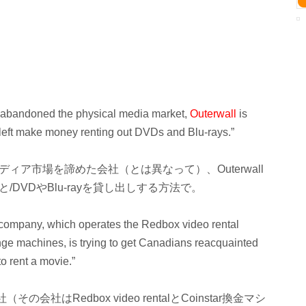
e abandoned the physical media market,
Outerwall
is
s left make money renting out DVDs and Blu-rays.”
ィア市場を諦めた会社（とは異なって）、Outerwall
DVDやBlu-rayを貸し出しする方法で。
ompany, which operates the Redbox video rental
e machines, is trying to get Canadians reacquainted
o rent a movie.”
社はRedbox video rentalとCoinstar換金マシ