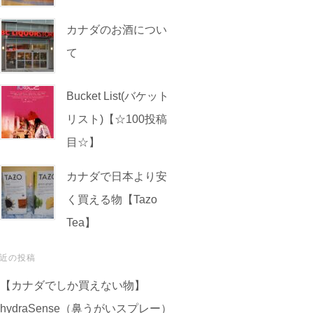
カナダのお酒につい
て
Bucket List(バケット
リスト)【☆100投稿
目☆】
カナダで日本より安
く買える物【Tazo
Tea】
近の投稿
【カナダでしか買えない物】
hydraSense（鼻うがいスプレー）