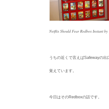
Netflix Should Fear Redbox Instant by
うちの近くで言えばSafewayの
覚えています。
今日はそのRedboxの話です。