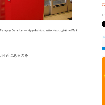
T
 Verizon Service — AppAdvice: http://goo.gl/Byn9HT
出口付近にあるのを