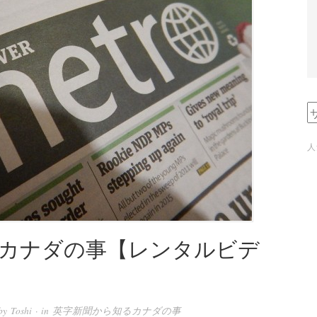
人
カナダの事【レンタルビデ
by
Toshi
· in
英字新聞から知るカナダの事