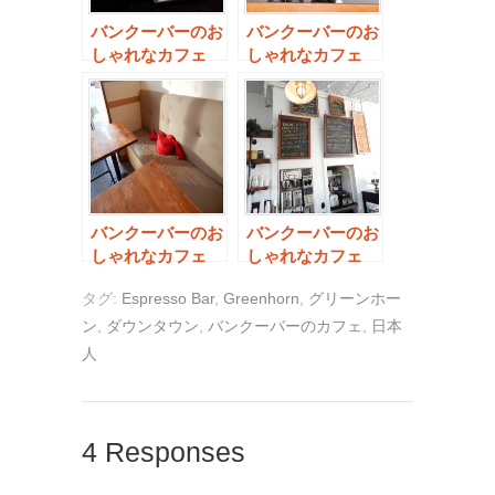
バンクーバーのお
バンクーバーのお
しゃれなカフェ
しゃれなカフェ
【The Buzz Cafe
【Dose
and Espresso
Espresso Bar】
Bar】
バンクーバーのお
バンクーバーのお
しゃれなカフェ
しゃれなカフェ
【Renfrew
【EAST CAFE】
タグ:
Espresso Bar
,
Greenhorn
,
グリーンホー
Café】
＜動画有り＞
ン
,
ダウンタウン
,
バンクーバーのカフェ
,
日本
人
4 Responses