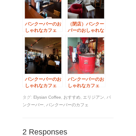
バンクーバーのお
（閉店）バンクー
しゃれなカフェ
バーのおしゃれな
【49th Parallel
カフェ
Coffee Roasters
【Innocent
Cafe】
coffee】
バンクーバーのお
バンクーバーのお
しゃれなカフェ
しゃれなカフェ
【Kafka’s Coffee
【Milano Coffee
タグ:
Elysian Coffee
,
おすすめ
,
エリジアン
,
バ
and Tea】
Roasters】
ンクーバー
,
バンクーバーのカフェ
2 Responses