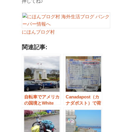
押してね♪
にほんブログ村
関連記事:
自転車でアメリカ
Canadapost（カ
の国境とWhite
ナダポスト）で荷
Rockに行ってき
物の追跡（トラッ
た！前編【Peace
キング）を調べる
Arch & White
方法
Rock】