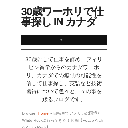
30歳ワーホリで仕
事探し IN カナダ
Menu
30歳にして仕事を辞め、フィリ
ピン留学からのカナダワーホ
リ。カナダでの無限の可能性を
信じて仕事探し、英語など技術
習得について色々と日々の事を
綴るブログです。
Browse:
Home
»
自転車でアメリカの国境と
White Rockに行ってきた！後編【Peace Arch
& White Rock】