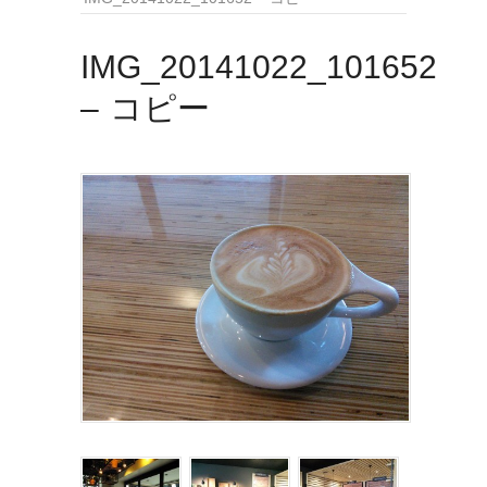
IMG_20141022_101652
– コピー