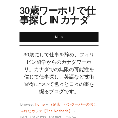
30歳ワーホリで仕
事探し IN カナダ
Menu
30歳にして仕事を辞め、フィリ
ピン留学からのカナダワーホ
リ。カナダでの無限の可能性を
信じて仕事探し、英語など技術
習得について色々と日々の事を
綴るブログです。
Browse:
Home
»
（閉店）バンクーバーのおし
ゃれなカフェ【The Nosherie】
»
IMG_20141022_101652 – コピー