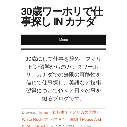
30歳ワーホリで仕
事探し IN カナダ
Menu
30歳にして仕事を辞め、フィリ
ピン留学からのカナダワーホ
リ。カナダでの無限の可能性を
信じて仕事探し、英語など技術
習得について色々と日々の事を
綴るブログです。
Browse:
Home
»
自転車でアメリカの国境と
White Rockに行ってきた！前編【Peace Arch
& White Rock】
»
DSCN7231 – コピー