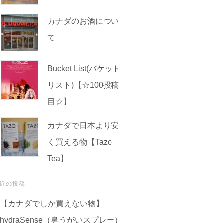
カナダのお酒につい
て
Bucket List(バケット
リスト)【☆100投稿
目☆】
カナダで日本より安
く買える物【Tazo
Tea】
近の投稿
【カナダでしか買えない物】
hydraSense（鼻うがいスプレー）