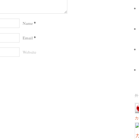
*
Name
*
Email
Website
外
カ