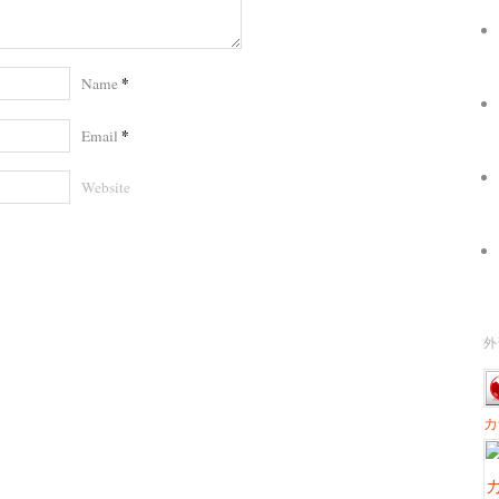
*
Name
*
Email
Website
外
カ