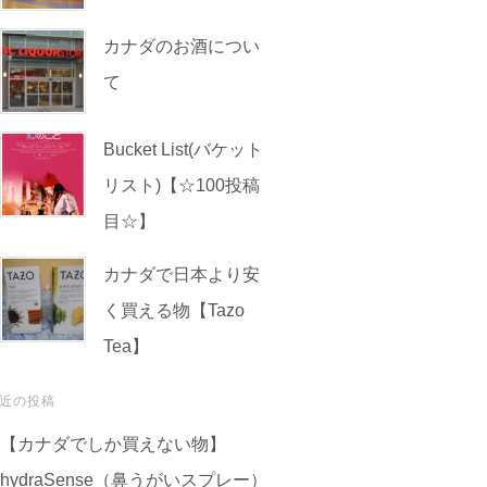
カナダのお酒につい
て
Bucket List(バケット
リスト)【☆100投稿
目☆】
カナダで日本より安
く買える物【Tazo
Tea】
近の投稿
【カナダでしか買えない物】
hydraSense（鼻うがいスプレー）