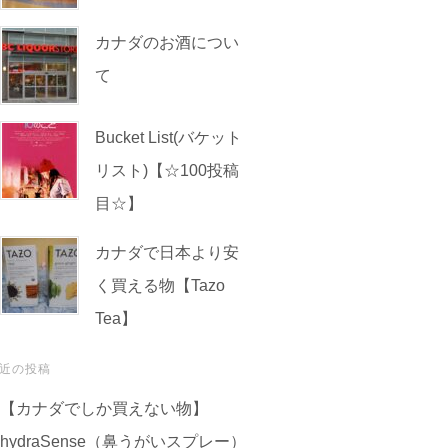
カナダのお酒につい
て
Bucket List(バケット
リスト)【☆100投稿
目☆】
カナダで日本より安
く買える物【Tazo
Tea】
近の投稿
【カナダでしか買えない物】
hydraSense（鼻うがいスプレー）