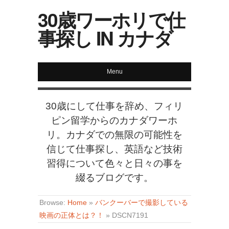
30歳ワーホリで仕
事探し IN カナダ
Menu
30歳にして仕事を辞め、フィリ
ピン留学からのカナダワーホ
リ。カナダでの無限の可能性を
信じて仕事探し、英語など技術
習得について色々と日々の事を
綴るブログです。
Browse:
Home
»
バンクーバーで撮影している
映画の正体とは？！
»
DSCN7191