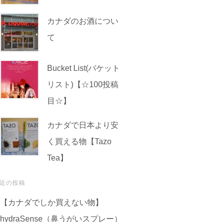
カナダのお酒につい
て
Bucket List(バケット
リスト)【☆100投稿
目☆】
カナダで日本より安
く買える物【Tazo
Tea】
近の投稿
【カナダでしか買えない物】
hydraSense（鼻うがいスプレー）