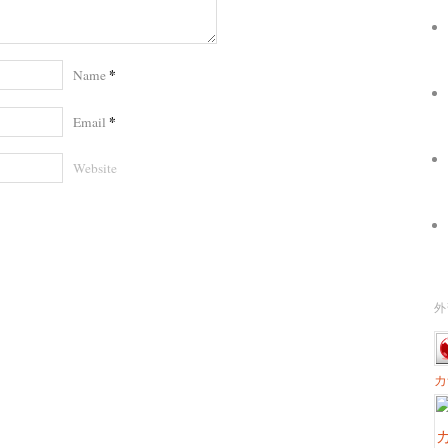
*
Name
*
Email
Website
外
カ