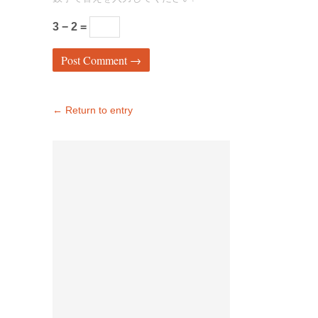
3 − 2 =
← Return to entry