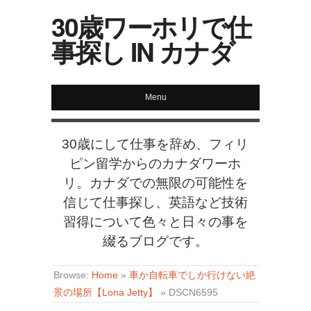
30歳ワーホリで仕
事探し IN カナダ
Menu
30歳にして仕事を辞め、フィリ
ピン留学からのカナダワーホ
リ。カナダでの無限の可能性を
信じて仕事探し、英語など技術
習得について色々と日々の事を
綴るブログです。
Browse:
Home
»
車か自転車でしか行けない絶
景の場所【Lona Jetty】
»
DSCN6595