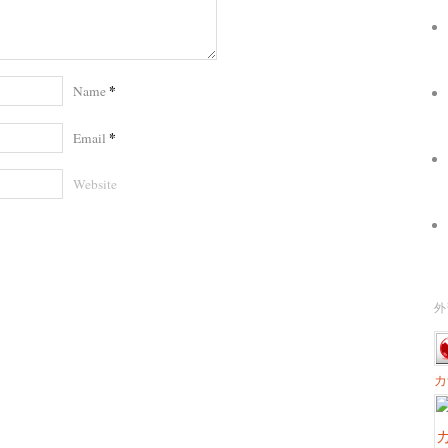
*
Name
*
Email
Website
外
カ