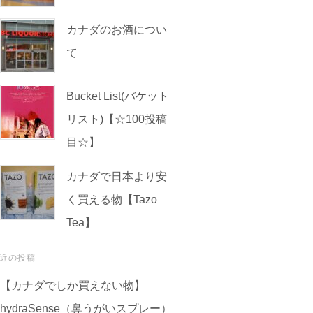
カナダのお酒につい
て
Bucket List(バケット
リスト)【☆100投稿
目☆】
カナダで日本より安
く買える物【Tazo
Tea】
近の投稿
【カナダでしか買えない物】
hydraSense（鼻うがいスプレー）