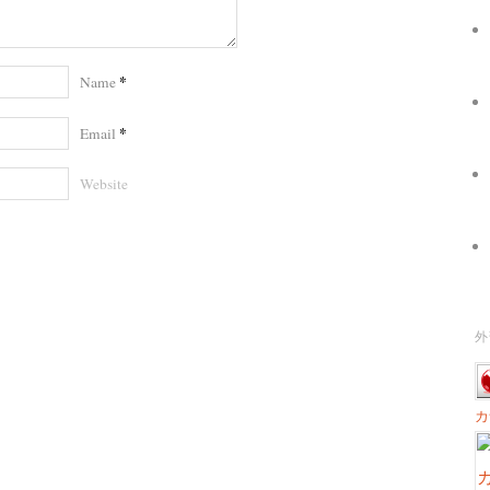
*
Name
*
Email
Website
外
カ