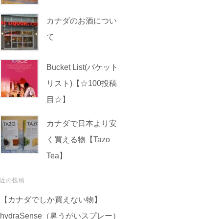
カナダのお酒につい
て
Bucket List(バケット
リスト)【☆100投稿
目☆】
カナダで日本より安
く買える物【Tazo
Tea】
近の投稿
【カナダでしか買えない物】
hydraSense（鼻うがいスプレー）